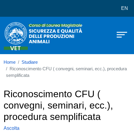
Corso di laurea in Sicurezza e quali
Salta al contenuto principale
EN
Home
Studiare
Riconoscimento CFU ( convegni, seminari, ecc.), procedura
semplificata
Riconoscimento CFU (
convegni, seminari, ecc.),
procedura semplificata
Ascolta