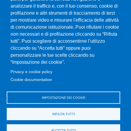
analizzare il traffico e, con il tuo consenso, cookie di
profilazione e altri strumenti di tracciamento di terzi
per mostrare video e misurare l'efficacia delle attività
Università degli Studi di Messina
di comunicazione istituzionale. Puoi rifiutare i cookie
Piazza Pugliatti, 1 - 98122 Messina
non necessari e di profilazione cliccando su “Rifiuta
Cod. Fiscale 80004070837
tutti”. Puoi scegliere di acconsentirne l’utilizzo
P.IVA 00724160833
cliccando su “Accetta tutti” oppure puoi
Centralino: 090 676 1
personalizzare le tue scelte cliccando su
MENÙ SOCIAL
“Impostazione dei cookie”.
Privacy e cookie policy
MENÙ FOOTER 1
Cookie documentation
Accessibilità
Privacy e cookie policy
Mappa del sito
IMPOSTAZIONE DEI COOKIE
MENÙ FOOTER 2
RIFIUTA TUTTI
Amministrazione trasparente
Cambia idea sui cookie
ACCETTA TUTTI